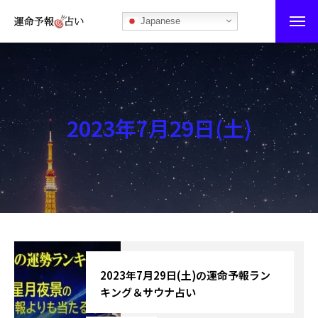
Japanese
運命予報占い
運命予報占いとは
2023年7月29日(土)
あなたの所属部屋を探そう！
最恐の相性占い
秘伝公開！吉凶カレンダー
記事カテゴリー
ブログ
2023年7月29日(土)の運命予報ラン
キング＆サウナ占い
お知らせ