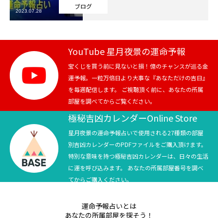
ブログ
2023.07.28
芸能界
テニス
YouTube 星月夜景の運命予報
スポーツ
宝くじを買う前に見ないと損！億のチャンスが巡る金
運予報。一粒万倍日より大事な『あなただけの吉日』
を毎週配信します。 ご視聴頂く前に、あなたの所属
競馬
部屋を調べてからご覧ください。
社会
極秘吉凶カレンダーOnline Store
星月夜景の運命予報占いで使用される27種類の部屋
テニス四大大会・五輪
別吉凶カレンダーのPDFファイルをご購入頂けます。
特別な意味を持つ極秘吉凶カレンダーは、日々の生活
テニス四大大会・五輪
に運を呼び込みます。 あなたの所属部屋番号を調べ
てからご購入ください。
鑑定及び出演依頼
運命予報占いとは
YouTube
あなたの所属部屋を探そう！