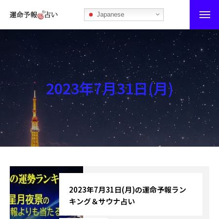
Japanese
運命予報占い
運命予報占いとは
2023年7月31日(月)
あなたの所属部屋を探そう！
最恐の相性占い
秘伝公開！吉凶カレンダー
記事カテゴリー
ブログ
2023年7月31日(月)の運命予報ラン
キング＆サウナ占い
お知らせ