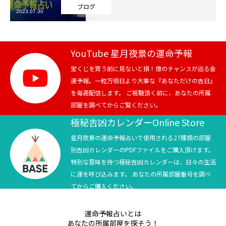
ブログ
2023.07.30
芸能界
テニス
YouTube 星月夜景の運命予報
スポーツ
宝くじを買う前に見ないと損！億のチャンスが巡る金
運予報。一粒万倍日より大事な『あなただけの吉日』
を毎週配信します。 ご視聴頂く前に、あなたの所属
競馬
部屋を調べてからご覧ください。
社会
極秘吉凶カレンダーOnline Store
星月夜景の運命予報占いで使用される27種類の部屋
テニス四大大会・五輪
別吉凶カレンダーのPDFファイルをご購入頂けます。
特別な意味を持つ極秘吉凶カレンダーは、日々の生活
テニス四大大会・五輪
に運を呼び込みます。 あなたの所属部屋番号を調べ
てからご購入ください。
鑑定及び出演依頼
運命予報占いとは
YouTube
あなたの所属部屋を探そう！