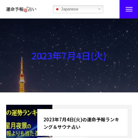
Japanese
運命予報占い
運命予報占いとは
2023年7月4日(火)
あなたの所属部屋を探そう！
最恐の相性占い
秘伝公開！吉凶カレンダー
記事カテゴリー
ブログ
2023年7月4日(火)の運命予報ランキ
ング＆サウナ占い
お知らせ