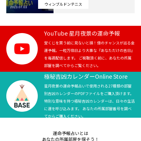
ウィンブルドンテニス
2023.07.03
芸能界
テニス
YouTube 星月夜景の運命予報
スポーツ
宝くじを買う前に見ないと損！億のチャンスが巡る金
運予報。一粒万倍日より大事な『あなただけの吉日』
を毎週配信します。 ご視聴頂く前に、あなたの所属
競馬
部屋を調べてからご覧ください。
社会
極秘吉凶カレンダーOnline Store
星月夜景の運命予報占いで使用される27種類の部屋
テニス四大大会・五輪
別吉凶カレンダーのPDFファイルをご購入頂けます。
特別な意味を持つ極秘吉凶カレンダーは、日々の生活
テニス四大大会・五輪
に運を呼び込みます。 あなたの所属部屋番号を調べ
てからご購入ください。
鑑定及び出演依頼
運命予報占いとは
YouTube
あなたの所属部屋を探そう！