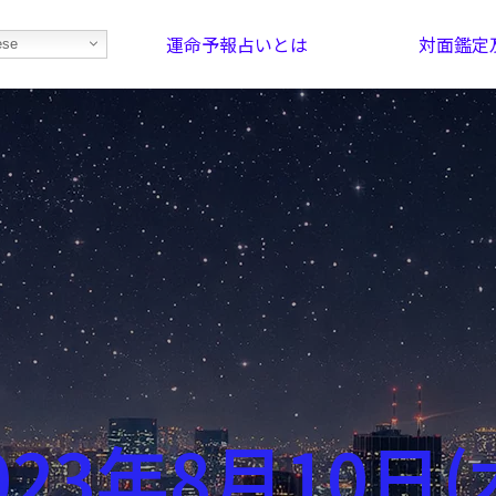
運命予報占いとは
対面鑑定
ese
部屋を探そう！
最恐の相性占い
023年8月10日(