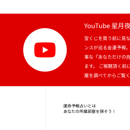
YouTube 星
宝くじを買う前に見
ンスが巡る金運予報
事な『あなただけの
ます。 ご視聴頂く前
屋を調べてからご覧
運命予報占いとは
あなたの所属部屋を探そう！