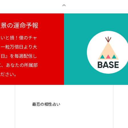
月夜景の運命予報
ないと損！億のチャ
。一粒万倍日より大
吉日』を毎週配信し
に、あなたの所属部
ください。
最恐の相性占い