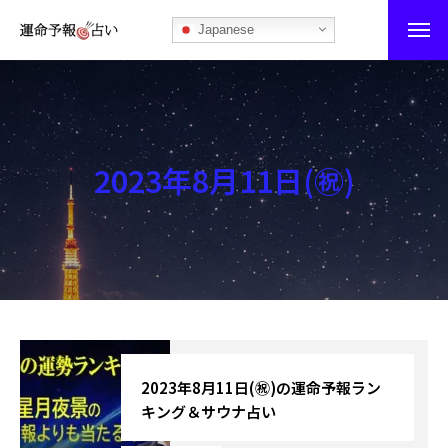
Japanese
運命予報占い
運命予報占いとは
2023年8月11日(㊗)
あなたの所属部屋を探そう！
最恐の相性占い
秘伝公開！吉凶カレンダー
記事カテゴリー
ブログ
2023年8月11日(㊗)の運命予報ラン
キング＆サウナ占い
お知らせ