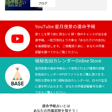
ブログ
2023.08.10
芸能界
テニス
YouTube 星月夜景の運命予報
スポーツ
宝くじを買う前に見ないと損！億のチャンスが巡る金
運予報。一粒万倍日より大事な『あなただけの吉日』
を毎週配信します。 ご視聴頂く前に、あなたの所属
競馬
部屋を調べてからご覧ください。
社会
極秘吉凶カレンダーOnline Store
星月夜景の運命予報占いで使用される27種類の部屋
テニス四大大会・五輪
別吉凶カレンダーのPDFファイルをご購入頂けます。
特別な意味を持つ極秘吉凶カレンダーは、日々の生活
テニス四大大会・五輪
に運を呼び込みます。 あなたの所属部屋番号を調べ
てからご購入ください。
鑑定及び出演依頼
運命予報占いとは
YouTube
あなたの所属部屋を探そう！