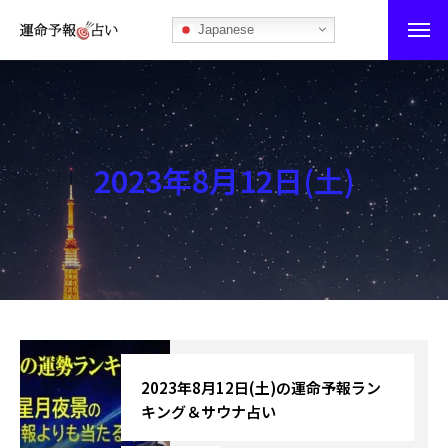
Japanese
運命予報占い
運命予報占いとは
2023年8月12日(土)
あなたの所属部屋を探そう！
最恐の相性占い
秘伝公開！吉凶カレンダー
記事カテゴリー
ブログ
2023年8月12日(土)の運命予報ラン
キング＆サウナ占い
お知らせ