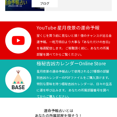
ブログ
2023.08.11
芸能界
テニス
YouTube 星月夜景の運命予報
スポーツ
宝くじを買う前に見ないと損！億のチャンスが巡る金
運予報。一粒万倍日より大事な『あなただけの吉日』
を毎週配信します。 ご視聴頂く前に、あなたの所属
競馬
部屋を調べてからご覧ください。
社会
極秘吉凶カレンダーOnline Store
星月夜景の運命予報占いで使用される27種類の部屋
テニス四大大会・五輪
別吉凶カレンダーのPDFファイルをご購入頂けます。
特別な意味を持つ極秘吉凶カレンダーは、日々の生活
テニス四大大会・五輪
に運を呼び込みます。 あなたの所属部屋番号を調べ
てからご購入ください。
鑑定及び出演依頼
運命予報占いとは
YouTube
あなたの所属部屋を探そう！