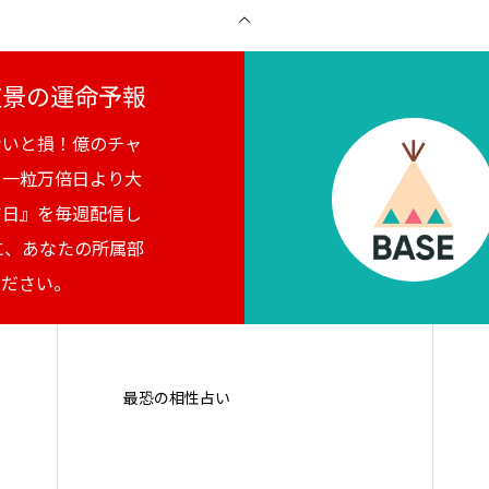
月夜景の運命予報
ないと損！億のチャ
。一粒万倍日より大
吉日』を毎週配信し
に、あなたの所属部
ください。
最恐の相性占い