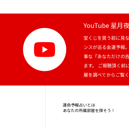
YouTube 星
宝くじを買う前に見
ンスが巡る金運予報
事な『あなただけの
ます。 ご視聴頂く前
屋を調べてからご覧
運命予報占いとは
あなたの所属部屋を探そう！