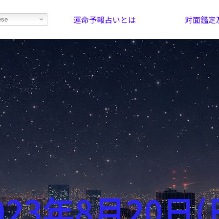
運命予報占いとは
対面鑑定
ese
部屋を探そう！
最恐の相性占い
023年8月20日(