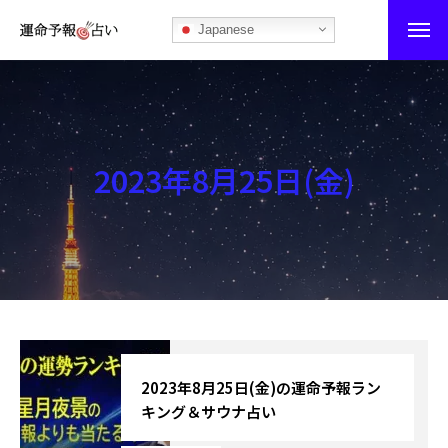
Japanese
運命予報占い
運命予報占いとは
2023年8月25日(金)
あなたの所属部屋を探そう！
最恐の相性占い
秘伝公開！吉凶カレンダー
記事カテゴリー
ブログ
2023年8月25日(金)の運命予報ラン
キング＆サウナ占い
お知らせ