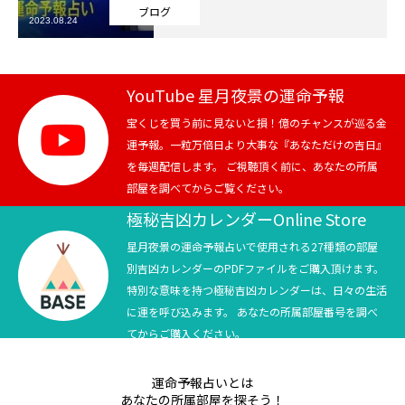
ブログ
2023.08.24
芸能界
テニス
YouTube 星月夜景の運命予報
スポーツ
宝くじを買う前に見ないと損！億のチャンスが巡る金
運予報。一粒万倍日より大事な『あなただけの吉日』
を毎週配信します。 ご視聴頂く前に、あなたの所属
競馬
部屋を調べてからご覧ください。
社会
極秘吉凶カレンダーOnline Store
星月夜景の運命予報占いで使用される27種類の部屋
テニス四大大会・五輪
別吉凶カレンダーのPDFファイルをご購入頂けます。
特別な意味を持つ極秘吉凶カレンダーは、日々の生活
テニス四大大会・五輪
に運を呼び込みます。 あなたの所属部屋番号を調べ
てからご購入ください。
鑑定及び出演依頼
運命予報占いとは
YouTube
あなたの所属部屋を探そう！