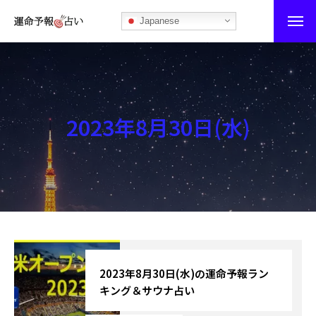
Japanese
運命予報占い
運命予報占いとは
2023年8月30日(水)
あなたの所属部屋を探そう！
最恐の相性占い
秘伝公開！吉凶カレンダー
記事カテゴリー
ブログ
2023年8月30日(水)の運命予報ラン
キング＆サウナ占い
お知らせ