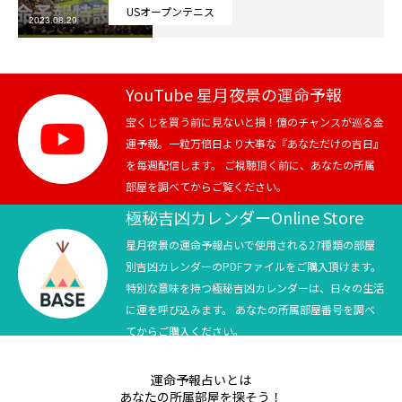
USオープンテニス
2023.08.29
芸能界
テニス
YouTube 星月夜景の運命予報
スポーツ
宝くじを買う前に見ないと損！億のチャンスが巡る金
運予報。一粒万倍日より大事な『あなただけの吉日』
を毎週配信します。 ご視聴頂く前に、あなたの所属
競馬
部屋を調べてからご覧ください。
社会
極秘吉凶カレンダーOnline Store
星月夜景の運命予報占いで使用される27種類の部屋
テニス四大大会・五輪
別吉凶カレンダーのPDFファイルをご購入頂けます。
特別な意味を持つ極秘吉凶カレンダーは、日々の生活
テニス四大大会・五輪
に運を呼び込みます。 あなたの所属部屋番号を調べ
てからご購入ください。
鑑定及び出演依頼
運命予報占いとは
YouTube
あなたの所属部屋を探そう！