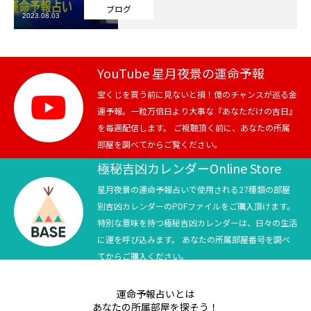
ブログ
2023.08.03
芸能界
テニス
YouTube 星月夜景の運命予報
スポーツ
宝くじを買う前に見ないと損！億のチャンスが巡る金
運予報。一粒万倍日より大事な『あなただけの吉日』
を毎週配信します。 ご視聴頂く前に、あなたの所属
競馬
部屋を調べてからご覧ください。
社会
極秘吉凶カレンダーOnline Store
星月夜景の運命予報占いで使用される27種類の部屋
テニス四大大会・五輪
別吉凶カレンダーのPDFファイルをご購入頂けます。
特別な意味を持つ極秘吉凶カレンダーは、日々の生活
テニス四大大会・五輪
に運を呼び込みます。 あなたの所属部屋番号を調べ
てからご購入ください。
鑑定及び出演依頼
運命予報占いとは
YouTube
あなたの所属部屋を探そう！