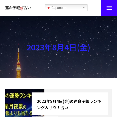
Japanese
運命予報占い
運命予報占いとは
2023年8月4日(金)
あなたの所属部屋を探そう！
最恐の相性占い
秘伝公開！吉凶カレンダー
記事カテゴリー
ブログ
2023年8月4日(金)の運命予報ランキ
ング＆サウナ占い
お知らせ