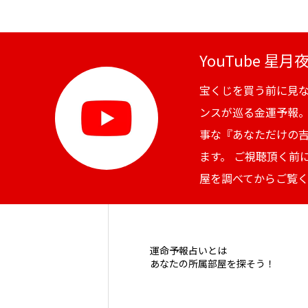
YouTube 星
宝くじを買う前に見
ンスが巡る金運予報
事な『あなただけの
ます。 ご視聴頂く前
屋を調べてからご覧
運命予報占いとは
あなたの所属部屋を探そう！