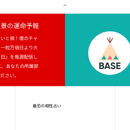
月夜景の運命予報
ないと損！億のチャ
。一粒万倍日より大
吉日』を毎週配信し
に、あなたの所属部
ください。
最恐の相性占い