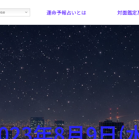
運命予報占いとは
対面鑑定
ese
部屋を探そう！
最恐の相性占い
023年8月9日(