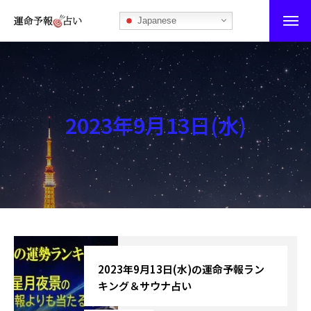
Japanese
運命予報占い
運命予報占いとは
2023年9月13日(水)
あなたの所属部屋を探そう！
最恐の相性占い
秘伝公開！吉凶カレンダー
記事カテゴリー
ブログ
2023年9月13日(水)の運命予報ラン
キング＆サウナ占い
お知らせ