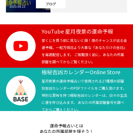
ブログ
2023.09.12
芸能界
テニス
YouTube 星月夜景の運命予報
スポーツ
宝くじを買う前に見ないと損！億のチャンスが巡る金
運予報。一粒万倍日より大事な『あなただけの吉日』
を毎週配信します。 ご視聴頂く前に、あなたの所属
競馬
部屋を調べてからご覧ください。
社会
極秘吉凶カレンダーOnline Store
星月夜景の運命予報占いで使用される27種類の部屋
テニス四大大会・五輪
別吉凶カレンダーのPDFファイルをご購入頂けます。
特別な意味を持つ極秘吉凶カレンダーは、日々の生活
テニス四大大会・五輪
に運を呼び込みます。 あなたの所属部屋番号を調べ
てからご購入ください。
鑑定及び出演依頼
運命予報占いとは
YouTube
あなたの所属部屋を探そう！