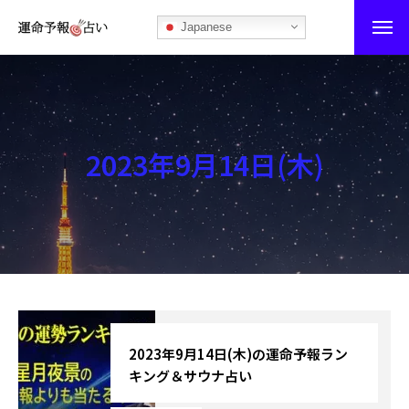
Japanese
運命予報占い
運命予報占いとは
2023年9月14日(木)
あなたの所属部屋を探そう！
最恐の相性占い
秘伝公開！吉凶カレンダー
記事カテゴリー
ブログ
2023年9月14日(木)の運命予報ラン
キング＆サウナ占い
お知らせ