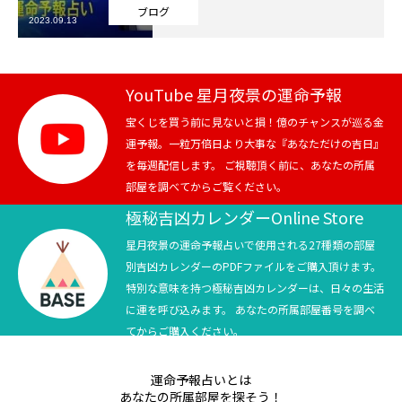
ブログ
2023.09.13
芸能界
テニス
YouTube 星月夜景の運命予報
スポーツ
宝くじを買う前に見ないと損！億のチャンスが巡る金
運予報。一粒万倍日より大事な『あなただけの吉日』
を毎週配信します。 ご視聴頂く前に、あなたの所属
競馬
部屋を調べてからご覧ください。
社会
極秘吉凶カレンダーOnline Store
星月夜景の運命予報占いで使用される27種類の部屋
テニス四大大会・五輪
別吉凶カレンダーのPDFファイルをご購入頂けます。
特別な意味を持つ極秘吉凶カレンダーは、日々の生活
テニス四大大会・五輪
に運を呼び込みます。 あなたの所属部屋番号を調べ
てからご購入ください。
鑑定及び出演依頼
運命予報占いとは
YouTube
あなたの所属部屋を探そう！