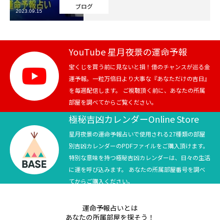
ブログ
2023.09.15
芸能界
テニス
YouTube 星月夜景の運命予報
スポーツ
宝くじを買う前に見ないと損！億のチャンスが巡る金
運予報。一粒万倍日より大事な『あなただけの吉日』
を毎週配信します。 ご視聴頂く前に、あなたの所属
競馬
部屋を調べてからご覧ください。
社会
極秘吉凶カレンダーOnline Store
星月夜景の運命予報占いで使用される27種類の部屋
テニス四大大会・五輪
別吉凶カレンダーのPDFファイルをご購入頂けます。
特別な意味を持つ極秘吉凶カレンダーは、日々の生活
テニス四大大会・五輪
に運を呼び込みます。 あなたの所属部屋番号を調べ
てからご購入ください。
鑑定及び出演依頼
運命予報占いとは
YouTube
あなたの所属部屋を探そう！