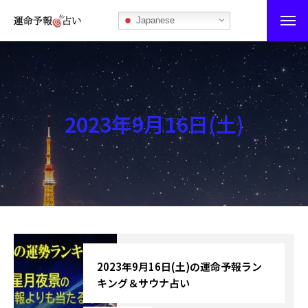
Japanese
運命予報占い
運命予報占いとは
2023年9月16日(土)
あなたの所属部屋を探そう！
最恐の相性占い
秘伝公開！吉凶カレンダー
記事カテゴリー
ブログ
2023年9月16日(土)の運命予報ラン
キング＆サウナ占い
お知らせ