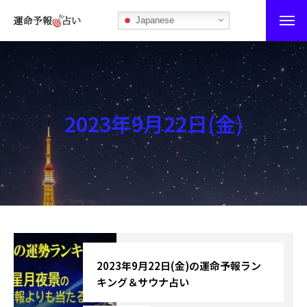
Japanese
運命予報占い
運命予報占いとは
2023年9月22日(金)
あなたの所属部屋を探そう！
最恐の相性占い
秘伝公開！吉凶カレンダー
記事カテゴリー
ブログ
2023年9月22日(金)の運命予報ラン
キング＆サウナ占い
お知らせ