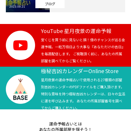
ブログ
2023.09.21
芸能界
テニス
YouTube 星月夜景の運命予報
スポーツ
宝くじを買う前に見ないと損！億のチャンスが巡る金
運予報。一粒万倍日より大事な『あなただけの吉日』
を毎週配信します。 ご視聴頂く前に、あなたの所属
競馬
部屋を調べてからご覧ください。
社会
極秘吉凶カレンダーOnline Store
星月夜景の運命予報占いで使用される27種類の部屋
テニス四大大会・五輪
別吉凶カレンダーのPDFファイルをご購入頂けます。
特別な意味を持つ極秘吉凶カレンダーは、日々の生活
テニス四大大会・五輪
に運を呼び込みます。 あなたの所属部屋番号を調べ
てからご購入ください。
鑑定及び出演依頼
運命予報占いとは
YouTube
あなたの所属部屋を探そう！