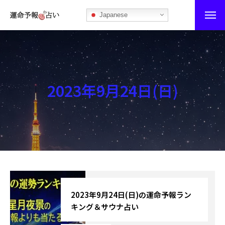
Japanese
運命予報占い
運命予報占いとは
2023年9月24日(日)
あなたの所属部屋を探そう！
最恐の相性占い
秘伝公開！吉凶カレンダー
記事カテゴリー
ブログ
2023年9月24日(日)の運命予報ラン
キング＆サウナ占い
お知らせ