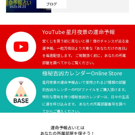
ブログ
2023.09.23
芸能界
テニス
YouTube 星月夜景の運命予報
スポーツ
宝くじを買う前に見ないと損！億のチャンスが巡る金
運予報。一粒万倍日より大事な『あなただけの吉日』
を毎週配信します。 ご視聴頂く前に、あなたの所属
競馬
部屋を調べてからご覧ください。
社会
極秘吉凶カレンダーOnline Store
星月夜景の運命予報占いで使用される27種類の部屋
テニス四大大会・五輪
別吉凶カレンダーのPDFファイルをご購入頂けます。
特別な意味を持つ極秘吉凶カレンダーは、日々の生活
テニス四大大会・五輪
に運を呼び込みます。 あなたの所属部屋番号を調べ
てからご購入ください。
鑑定及び出演依頼
運命予報占いとは
YouTube
あなたの所属部屋を探そう！