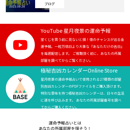
ブログ
2023.09.28
芸能界
テニス
YouTube 星月夜景の運命予報
スポーツ
宝くじを買う前に見ないと損！億のチャンスが巡る金
運予報。一粒万倍日より大事な『あなただけの吉日』
を毎週配信します。 ご視聴頂く前に、あなたの所属
競馬
部屋を調べてからご覧ください。
社会
極秘吉凶カレンダーOnline Store
星月夜景の運命予報占いで使用される27種類の部屋
テニス四大大会・五輪
別吉凶カレンダーのPDFファイルをご購入頂けます。
特別な意味を持つ極秘吉凶カレンダーは、日々の生活
テニス四大大会・五輪
に運を呼び込みます。 あなたの所属部屋番号を調べ
てからご購入ください。
鑑定及び出演依頼
運命予報占いとは
YouTube
あなたの所属部屋を探そう！