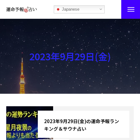
Japanese
運命予報占い
運命予報占いとは
2023年9月29日(金)
あなたの所属部屋を探そう！
最恐の相性占い
秘伝公開！吉凶カレンダー
記事カテゴリー
ブログ
2023年9月29日(金)の運命予報ラン
キング＆サウナ占い
お知らせ