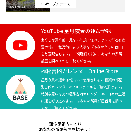
USオープンテニス
2023.09.02
芸能界
テニス
YouTube 星月夜景の運命予報
スポーツ
宝くじを買う前に見ないと損！億のチャンスが巡る金
運予報。一粒万倍日より大事な『あなただけの吉日』
を毎週配信します。 ご視聴頂く前に、あなたの所属
競馬
部屋を調べてからご覧ください。
社会
極秘吉凶カレンダーOnline Store
星月夜景の運命予報占いで使用される27種類の部屋
テニス四大大会・五輪
別吉凶カレンダーのPDFファイルをご購入頂けます。
特別な意味を持つ極秘吉凶カレンダーは、日々の生活
テニス四大大会・五輪
に運を呼び込みます。 あなたの所属部屋番号を調べ
てからご購入ください。
鑑定及び出演依頼
運命予報占いとは
YouTube
あなたの所属部屋を探そう！