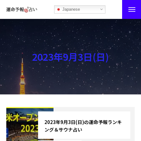
Japanese
運命予報占い
運命予報占いとは
2023年9月3日(日)
あなたの所属部屋を探そう！
最恐の相性占い
秘伝公開！吉凶カレンダー
記事カテゴリー
ブログ
2023年9月3日(日)の運命予報ランキ
ング＆サウナ占い
お知らせ