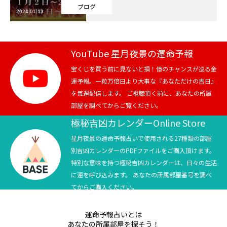
ブログ
2024.01.13
芸能界
テニス
YouTube 星月夜景の運命予報
スポーツ
宝くじを買う前に見ないと損！億のチャンスが巡る金
運予報。一粒万倍日より大事な『あなただけの吉日』
を毎週配信します。 ご視聴頂く前に、あなたの所属
競馬
部屋を調べてからご覧ください。
社会
極秘吉凶カレンダーOnline Store
星月夜景の運命予報占いで使用される27種類の部屋
テニス四大大会・五輪
別吉凶カレンダーのPDFファイルをご購入頂けます。
特別な意味を持つ極秘吉凶カレンダーは、日々の生活
テニス四大大会・五輪
に運を呼び込みます。 あなたの所属部屋番号を調べ
てからご購入ください。
鑑定及び出演依頼
運命予報占いとは
YouTube
あなたの所属部屋を探そう！