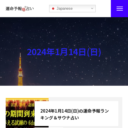
Japanese
運命予報占い
運命予報占いとは
2024年1月14日(日)
あなたの所属部屋を探そう！
最恐の相性占い
秘伝公開！吉凶カレンダー
記事カテゴリー
ブログ
2024年1月14日(日)の運命予報ラン
キング＆サウナ占い
お知らせ