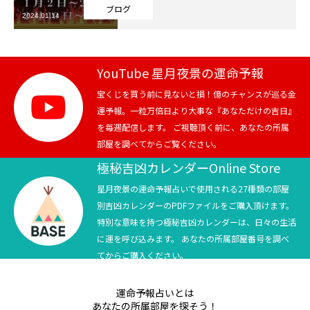
ブログ
2024.01.14
芸能界
テニス
YouTube 星月夜景の運命予報
スポーツ
宝くじを買う前に見ないと損！億のチャンスが巡る金
運予報。一粒万倍日より大事な『あなただけの吉日』
を毎週配信します。 ご視聴頂く前に、あなたの所属
競馬
部屋を調べてからご覧ください。
社会
極秘吉凶カレンダーOnline Store
星月夜景の運命予報占いで使用される27種類の部屋
テニス四大大会・五輪
別吉凶カレンダーのPDFファイルをご購入頂けます。
特別な意味を持つ極秘吉凶カレンダーは、日々の生活
テニス四大大会・五輪
に運を呼び込みます。 あなたの所属部屋番号を調べ
てからご購入ください。
鑑定及び出演依頼
運命予報占いとは
YouTube
あなたの所属部屋を探そう！