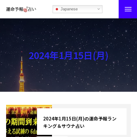
Japanese
運命予報占い
運命予報占いとは
2024年1月15日(月)
あなたの所属部屋を探そう！
最恐の相性占い
秘伝公開！吉凶カレンダー
記事カテゴリー
ブログ
2024年1月15日(月)の運命予報ラン
キング＆サウナ占い
お知らせ