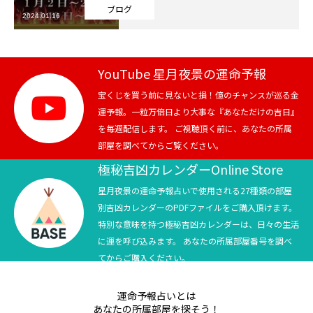
ブログ
2024.01.16
芸能界
テニス
YouTube 星月夜景の運命予報
スポーツ
宝くじを買う前に見ないと損！億のチャンスが巡る金
運予報。一粒万倍日より大事な『あなただけの吉日』
を毎週配信します。 ご視聴頂く前に、あなたの所属
競馬
部屋を調べてからご覧ください。
社会
極秘吉凶カレンダーOnline Store
星月夜景の運命予報占いで使用される27種類の部屋
テニス四大大会・五輪
別吉凶カレンダーのPDFファイルをご購入頂けます。
特別な意味を持つ極秘吉凶カレンダーは、日々の生活
テニス四大大会・五輪
に運を呼び込みます。 あなたの所属部屋番号を調べ
てからご購入ください。
鑑定及び出演依頼
運命予報占いとは
YouTube
あなたの所属部屋を探そう！