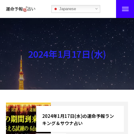
Japanese
運命予報占い
運命予報占いとは
2024年1月17日(水)
あなたの所属部屋を探そう！
最恐の相性占い
秘伝公開！吉凶カレンダー
記事カテゴリー
ブログ
2024年1月17日(水)の運命予報ラン
キング＆サウナ占い
お知らせ