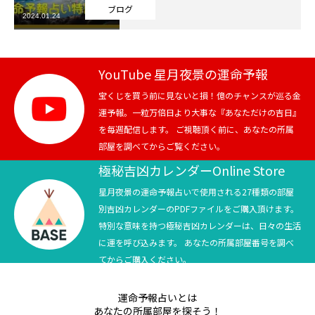
ブログ
2024.01.24
芸能界
テニス
YouTube 星月夜景の運命予報
スポーツ
宝くじを買う前に見ないと損！億のチャンスが巡る金
運予報。一粒万倍日より大事な『あなただけの吉日』
を毎週配信します。 ご視聴頂く前に、あなたの所属
競馬
部屋を調べてからご覧ください。
社会
極秘吉凶カレンダーOnline Store
星月夜景の運命予報占いで使用される27種類の部屋
テニス四大大会・五輪
別吉凶カレンダーのPDFファイルをご購入頂けます。
特別な意味を持つ極秘吉凶カレンダーは、日々の生活
テニス四大大会・五輪
に運を呼び込みます。 あなたの所属部屋番号を調べ
てからご購入ください。
鑑定及び出演依頼
運命予報占いとは
YouTube
あなたの所属部屋を探そう！