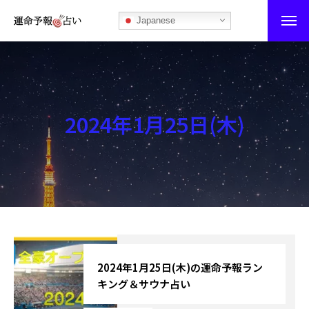
Japanese
運命予報占い
運命予報占いとは
2024年1月25日(木)
あなたの所属部屋を探そう！
最恐の相性占い
秘伝公開！吉凶カレンダー
記事カテゴリー
ブログ
2024年1月25日(木)の運命予報ラン
キング＆サウナ占い
お知らせ