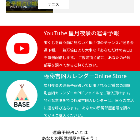
テニス
2024.01.26
芸能界
テニス
YouTube 星月夜景の運命予報
スポーツ
宝くじを買う前に見ないと損！億のチャンスが巡る金
運予報。一粒万倍日より大事な『あなただけの吉日』
を毎週配信します。 ご視聴頂く前に、あなたの所属
競馬
部屋を調べてからご覧ください。
社会
極秘吉凶カレンダーOnline Store
星月夜景の運命予報占いで使用される27種類の部屋
テニス四大大会・五輪
別吉凶カレンダーのPDFファイルをご購入頂けます。
特別な意味を持つ極秘吉凶カレンダーは、日々の生活
テニス四大大会・五輪
に運を呼び込みます。 あなたの所属部屋番号を調べ
てからご購入ください。
鑑定及び出演依頼
運命予報占いとは
YouTube
あなたの所属部屋を探そう！