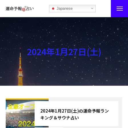
Japanese
運命予報占い
運命予報占いとは
2024年1月27日(土)
あなたの所属部屋を探そう！
最恐の相性占い
秘伝公開！吉凶カレンダー
記事カテゴリー
ブログ
2024年1月27日(土)の運命予報ラン
キング＆サウナ占い
お知らせ