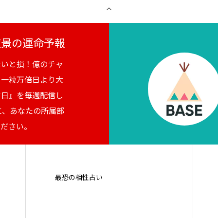
月夜景の運命予報
ないと損！億のチャ
。一粒万倍日より大
吉日』を毎週配信し
に、あなたの所属部
ください。
最恐の相性占い