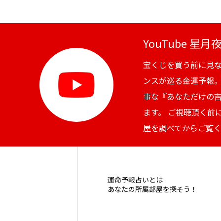
YouTube 星
宝くじを買う前に見
ンスが巡る金運予報
事な『あなただけの
ます。 ご視聴頂く前
屋を調べてからご覧
運命予報占いとは
あなたの所属部屋を探そう！