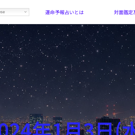
運命予報占いとは
対面鑑定
ese
部屋を探そう！
最恐の相性占い
024年1月3日(