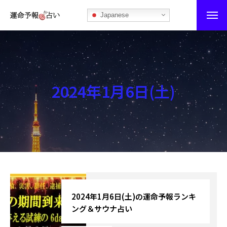
Japanese
運命予報占い
運命予報占いとは
2024年1月6日(土)
あなたの所属部屋を探そう！
最恐の相性占い
秘伝公開！吉凶カレンダー
記事カテゴリー
ブログ
2024年1月6日(土)の運命予報ランキ
ング＆サウナ占い
お知らせ