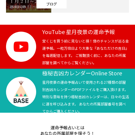
ブログ
2024.01.05
芸能界
テニス
YouTube 星月夜景の運命予報
スポーツ
宝くじを買う前に見ないと損！億のチャンスが巡る金
運予報。一粒万倍日より大事な『あなただけの吉日』
を毎週配信します。 ご視聴頂く前に、あなたの所属
競馬
部屋を調べてからご覧ください。
社会
極秘吉凶カレンダーOnline Store
星月夜景の運命予報占いで使用される27種類の部屋
テニス四大大会・五輪
別吉凶カレンダーのPDFファイルをご購入頂けます。
特別な意味を持つ極秘吉凶カレンダーは、日々の生活
テニス四大大会・五輪
に運を呼び込みます。 あなたの所属部屋番号を調べ
てからご購入ください。
鑑定及び出演依頼
運命予報占いとは
YouTube
あなたの所属部屋を探そう！