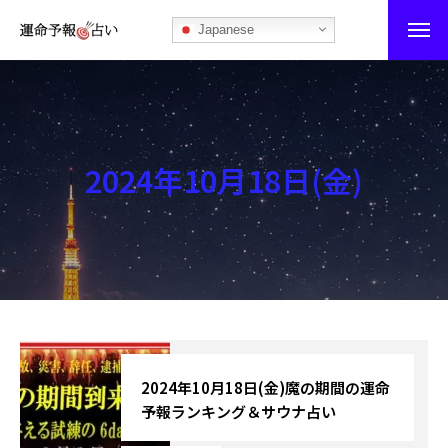
Japanese
運命予報占い
運命予報占いとは
2024年10月18日(金)
あなたの所属部屋を探そう！
最恐の相性占い
秘伝公開！吉凶カレンダー
記事カテゴリー
ブログ
2024年10月18日(金)魔の期間の運命
予報ランキング＆サウナ占い
お知らせ