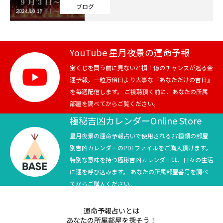
ブログ
2024.10.17
芸能界
テニス
YouTube 星月夜景の運命予報
スポーツ
宝くじを買う前に見ないと損！億のチャンスが巡る金
運予報。一粒万倍日より大事な『あなただけの吉日』
を毎週配信します。 ご視聴頂く前に、あなたの所属
競馬
部屋を調べてからご覧ください。
社会
極秘吉凶カレンダーOnline Store
星月夜景の運命予報占いで使用される27種類の部屋
テニス四大大会・五輪
別吉凶カレンダーのPDFファイルをご購入頂けます。
特別な意味を持つ極秘吉凶カレンダーは、日々の生活
テニス四大大会・五輪
に運を呼び込みます。 あなたの所属部屋番号を調べ
てからご購入ください。
鑑定及び出演依頼
運命予報占いとは
YouTube
あなたの所属部屋を探そう！