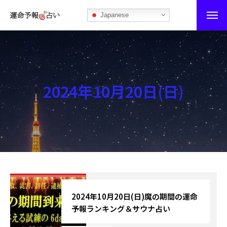
Japanese
運命予報占い
運命予報占いとは
2024年10月20日(日)
あなたの所属部屋を探そう！
最恐の相性占い
秘伝公開！吉凶カレンダー
記事カテゴリー
ブログ
2024年10月20日(日)魔の期間の運命
予報ランキング＆サウナ占い
お知らせ