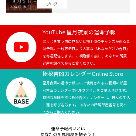
ブログ
2024.10.20
芸能界
テニス
YouTube 星月夜景の運命予報
スポーツ
宝くじを買う前に見ないと損！億のチャンスが巡る金
運予報。一粒万倍日より大事な『あなただけの吉日』
を毎週配信します。 ご視聴頂く前に、あなたの所属
競馬
部屋を調べてからご覧ください。
社会
極秘吉凶カレンダーOnline Store
星月夜景の運命予報占いで使用される27種類の部屋
テニス四大大会・五輪
別吉凶カレンダーのPDFファイルをご購入頂けます。
特別な意味を持つ極秘吉凶カレンダーは、日々の生活
テニス四大大会・五輪
に運を呼び込みます。 あなたの所属部屋番号を調べ
てからご購入ください。
鑑定及び出演依頼
運命予報占いとは
YouTube
あなたの所属部屋を探そう！