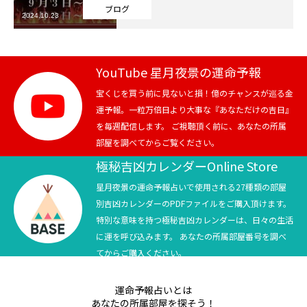
ブログ
2024.10.23
芸能界
テニス
YouTube 星月夜景の運命予報
スポーツ
宝くじを買う前に見ないと損！億のチャンスが巡る金
運予報。一粒万倍日より大事な『あなただけの吉日』
を毎週配信します。 ご視聴頂く前に、あなたの所属
競馬
部屋を調べてからご覧ください。
社会
極秘吉凶カレンダーOnline Store
星月夜景の運命予報占いで使用される27種類の部屋
テニス四大大会・五輪
別吉凶カレンダーのPDFファイルをご購入頂けます。
特別な意味を持つ極秘吉凶カレンダーは、日々の生活
テニス四大大会・五輪
に運を呼び込みます。 あなたの所属部屋番号を調べ
てからご購入ください。
鑑定及び出演依頼
運命予報占いとは
YouTube
あなたの所属部屋を探そう！