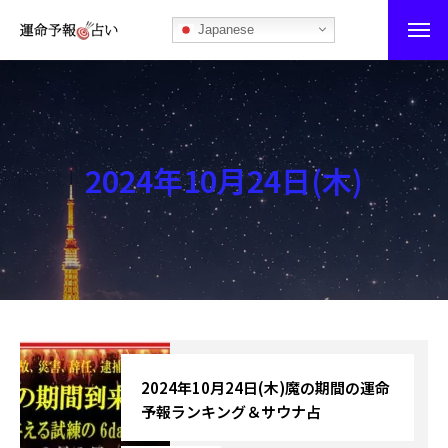
Japanese
運命予報占い
運命予報占いとは
2024年10月24日(木)
あなたの所属部屋を探そう！
最恐の相性占い
秘伝公開！吉凶カレンダー
記事カテゴリー
ブログ
2024年10月24日(木)魔の期間の運命
予報ランキング＆サウナ占
お知らせ