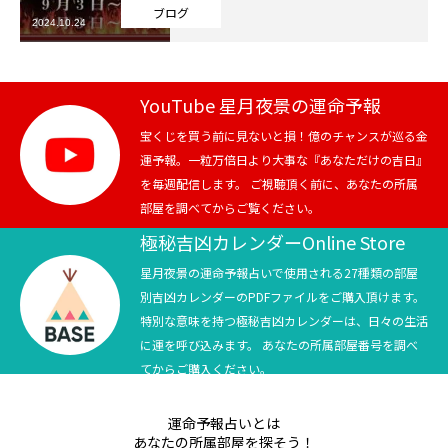
ブログ
2024.10.24
芸能界
テニス
YouTube 星月夜景の運命予報
スポーツ
宝くじを買う前に見ないと損！億のチャンスが巡る金
運予報。一粒万倍日より大事な『あなただけの吉日』
を毎週配信します。 ご視聴頂く前に、あなたの所属
競馬
部屋を調べてからご覧ください。
社会
極秘吉凶カレンダーOnline Store
星月夜景の運命予報占いで使用される27種類の部屋
テニス四大大会・五輪
別吉凶カレンダーのPDFファイルをご購入頂けます。
特別な意味を持つ極秘吉凶カレンダーは、日々の生活
テニス四大大会・五輪
に運を呼び込みます。 あなたの所属部屋番号を調べ
てからご購入ください。
鑑定及び出演依頼
運命予報占いとは
YouTube
あなたの所属部屋を探そう！