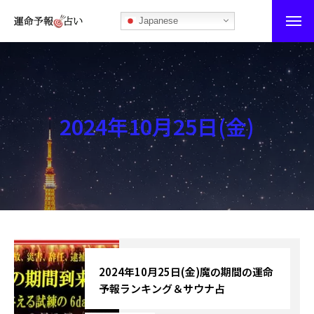
Japanese
運命予報占い
運命予報占いとは
2024年10月25日(金)
あなたの所属部屋を探そう！
最恐の相性占い
秘伝公開！吉凶カレンダー
記事カテゴリー
ブログ
2024年10月25日(金)魔の期間の運命
予報ランキング＆サウナ占
お知らせ