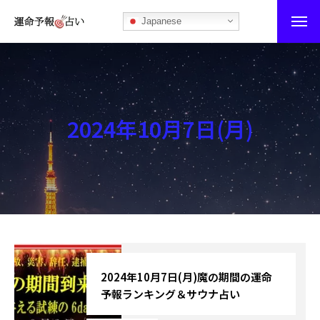
Japanese
運命予報占い
運命予報占いとは
2024年10月7日(月)
あなたの所属部屋を探そう！
最恐の相性占い
秘伝公開！吉凶カレンダー
記事カテゴリー
ブログ
2024年10月7日(月)魔の期間の運命
予報ランキング＆サウナ占い
お知らせ