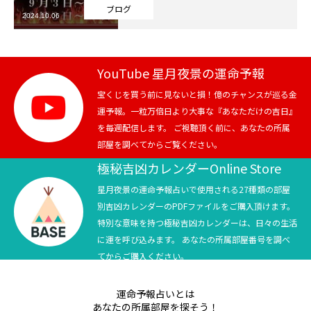
ブログ
2024.10.06
芸能界
テニス
YouTube 星月夜景の運命予報
スポーツ
宝くじを買う前に見ないと損！億のチャンスが巡る金
運予報。一粒万倍日より大事な『あなただけの吉日』
を毎週配信します。 ご視聴頂く前に、あなたの所属
競馬
部屋を調べてからご覧ください。
社会
極秘吉凶カレンダーOnline Store
星月夜景の運命予報占いで使用される27種類の部屋
テニス四大大会・五輪
別吉凶カレンダーのPDFファイルをご購入頂けます。
特別な意味を持つ極秘吉凶カレンダーは、日々の生活
テニス四大大会・五輪
に運を呼び込みます。 あなたの所属部屋番号を調べ
てからご購入ください。
鑑定及び出演依頼
運命予報占いとは
YouTube
あなたの所属部屋を探そう！