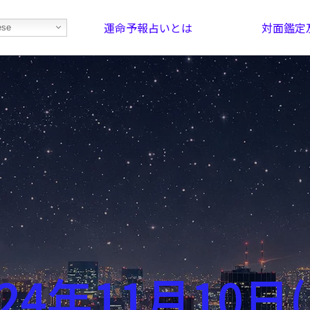
運命予報占いとは
対面鑑定
ese
部屋を探そう！
最恐の相性占い
024年11月10日(