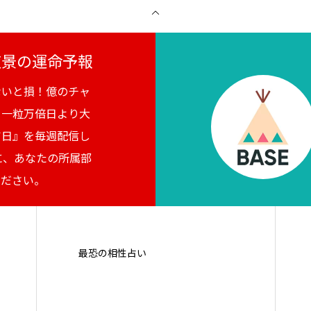
月夜景の運命予報
ないと損！億のチャ
。一粒万倍日より大
吉日』を毎週配信し
に、あなたの所属部
ください。
最恐の相性占い