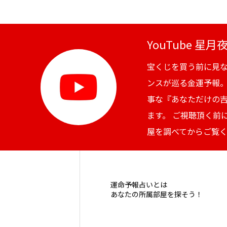
YouTube 星
宝くじを買う前に見
ンスが巡る金運予報
事な『あなただけの
ます。 ご視聴頂く前
屋を調べてからご覧
運命予報占いとは
あなたの所属部屋を探そう！