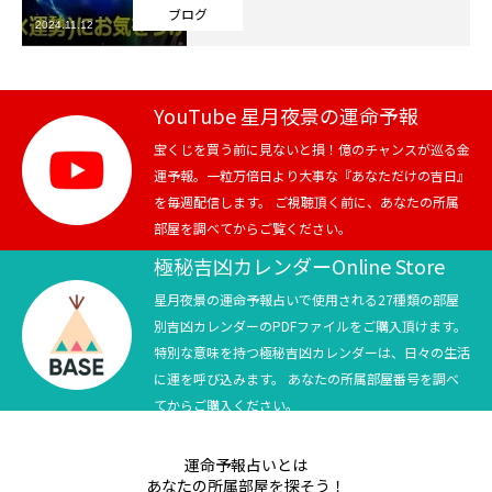
ブログ
2024.11.12
芸能界
テニス
YouTube 星月夜景の運命予報
スポーツ
宝くじを買う前に見ないと損！億のチャンスが巡る金
運予報。一粒万倍日より大事な『あなただけの吉日』
を毎週配信します。 ご視聴頂く前に、あなたの所属
競馬
部屋を調べてからご覧ください。
社会
極秘吉凶カレンダーOnline Store
星月夜景の運命予報占いで使用される27種類の部屋
テニス四大大会・五輪
別吉凶カレンダーのPDFファイルをご購入頂けます。
特別な意味を持つ極秘吉凶カレンダーは、日々の生活
テニス四大大会・五輪
に運を呼び込みます。 あなたの所属部屋番号を調べ
てからご購入ください。
鑑定及び出演依頼
運命予報占いとは
YouTube
あなたの所属部屋を探そう！