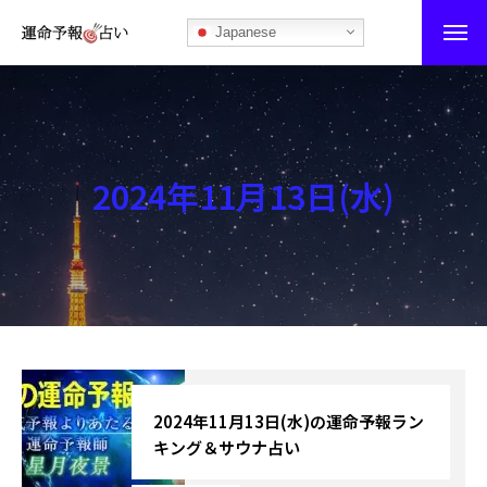
Japanese
運命予報占い
運命予報占いとは
2024年11月13日(水)
あなたの所属部屋を探そう！
最恐の相性占い
秘伝公開！吉凶カレンダー
記事カテゴリー
ブログ
2024年11月13日(水)の運命予報ラン
キング＆サウナ占い
お知らせ