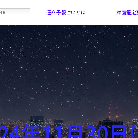
運命予報占いとは
対面鑑定
ese
部屋を探そう！
最恐の相性占い
024年11月30日(