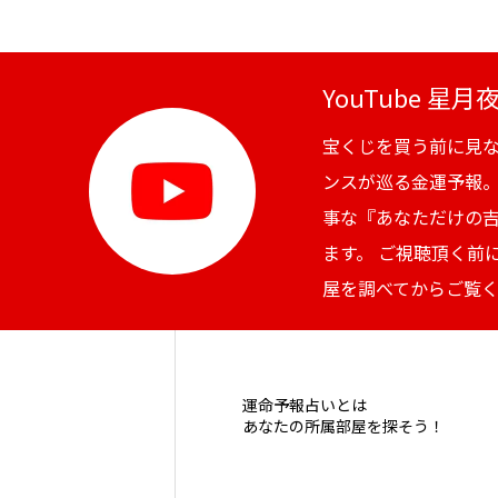
YouTube 星
宝くじを買う前に見
ンスが巡る金運予報
事な『あなただけの
ます。 ご視聴頂く前
屋を調べてからご覧
運命予報占いとは
あなたの所属部屋を探そう！