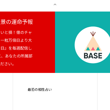
月夜景の運命予報
ないと損！億のチャ
。一粒万倍日より大
吉日』を毎週配信し
に、あなたの所属部
ください。
最恐の相性占い