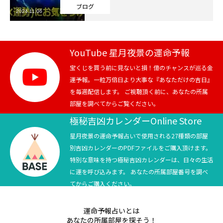
ブログ
2024.11.06
芸能界
テニス
YouTube 星月夜景の運命予報
スポーツ
宝くじを買う前に見ないと損！億のチャンスが巡る金
運予報。一粒万倍日より大事な『あなただけの吉日』
を毎週配信します。 ご視聴頂く前に、あなたの所属
競馬
部屋を調べてからご覧ください。
社会
極秘吉凶カレンダーOnline Store
星月夜景の運命予報占いで使用される27種類の部屋
テニス四大大会・五輪
別吉凶カレンダーのPDFファイルをご購入頂けます。
特別な意味を持つ極秘吉凶カレンダーは、日々の生活
テニス四大大会・五輪
に運を呼び込みます。 あなたの所属部屋番号を調べ
てからご購入ください。
鑑定及び出演依頼
運命予報占いとは
YouTube
あなたの所属部屋を探そう！