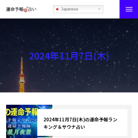
Japanese
運命予報占い
運命予報占いとは
2024年11月7日(木)
あなたの所属部屋を探そう！
最恐の相性占い
秘伝公開！吉凶カレンダー
記事カテゴリー
ブログ
2024年11月7日(木)の運命予報ラン
キング＆サウナ占い
お知らせ