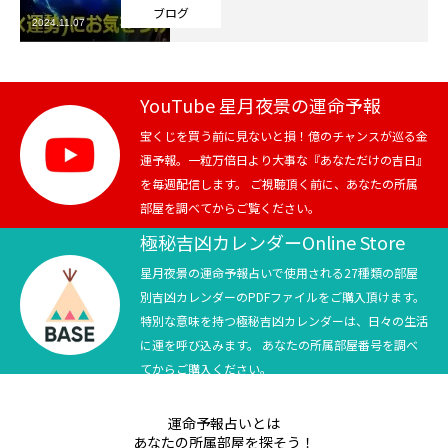
ブログ
2024.11.07
芸能界
テニス
YouTube 星月夜景の運命予報
スポーツ
宝くじを買う前に見ないと損！億のチャンスが巡る金
運予報。一粒万倍日より大事な『あなただけの吉日』
を毎週配信します。 ご視聴頂く前に、あなたの所属
競馬
部屋を調べてからご覧ください。
社会
極秘吉凶カレンダーOnline Store
星月夜景の運命予報占いで使用される27種類の部屋
テニス四大大会・五輪
別吉凶カレンダーのPDFファイルをご購入頂けます。
特別な意味を持つ極秘吉凶カレンダーは、日々の生活
テニス四大大会・五輪
に運を呼び込みます。 あなたの所属部屋番号を調べ
てからご購入ください。
鑑定及び出演依頼
運命予報占いとは
YouTube
あなたの所属部屋を探そう！