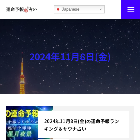
Japanese
運命予報占い
運命予報占いとは
2024年11月8日(金)
あなたの所属部屋を探そう！
最恐の相性占い
秘伝公開！吉凶カレンダー
記事カテゴリー
ブログ
2024年11月8日(金)の運命予報ラン
キング＆サウナ占い
お知らせ