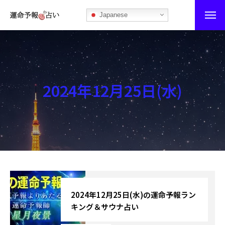
Japanese
運命予報占い
運命予報占いとは
2024年12月25日(水)
あなたの所属部屋を探そう！
最恐の相性占い
秘伝公開！吉凶カレンダー
記事カテゴリー
ブログ
2024年12月25日(水)の運命予報ラン
キング＆サウナ占い
お知らせ