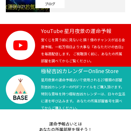
ブログ
2024.12.24
芸能界
テニス
YouTube 星月夜景の運命予報
スポーツ
宝くじを買う前に見ないと損！億のチャンスが巡る金
運予報。一粒万倍日より大事な『あなただけの吉日』
を毎週配信します。 ご視聴頂く前に、あなたの所属
競馬
部屋を調べてからご覧ください。
社会
極秘吉凶カレンダーOnline Store
星月夜景の運命予報占いで使用される27種類の部屋
テニス四大大会・五輪
別吉凶カレンダーのPDFファイルをご購入頂けます。
特別な意味を持つ極秘吉凶カレンダーは、日々の生活
テニス四大大会・五輪
に運を呼び込みます。 あなたの所属部屋番号を調べ
てからご購入ください。
鑑定及び出演依頼
運命予報占いとは
YouTube
あなたの所属部屋を探そう！