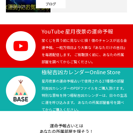
ブログ
2024.12.26
芸能界
テニス
YouTube 星月夜景の運命予報
スポーツ
宝くじを買う前に見ないと損！億のチャンスが巡る金
運予報。一粒万倍日より大事な『あなただけの吉日』
を毎週配信します。 ご視聴頂く前に、あなたの所属
競馬
部屋を調べてからご覧ください。
社会
極秘吉凶カレンダーOnline Store
星月夜景の運命予報占いで使用される27種類の部屋
テニス四大大会・五輪
別吉凶カレンダーのPDFファイルをご購入頂けます。
特別な意味を持つ極秘吉凶カレンダーは、日々の生活
テニス四大大会・五輪
に運を呼び込みます。 あなたの所属部屋番号を調べ
てからご購入ください。
鑑定及び出演依頼
運命予報占いとは
YouTube
あなたの所属部屋を探そう！