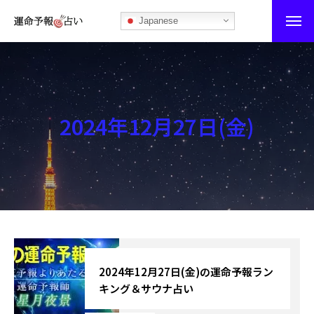
Japanese
運命予報占い
運命予報占いとは
2024年12月27日(金)
あなたの所属部屋を探そう！
最恐の相性占い
秘伝公開！吉凶カレンダー
記事カテゴリー
ブログ
2024年12月27日(金)の運命予報ラン
キング＆サウナ占い
お知らせ