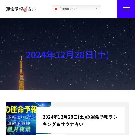
Japanese
運命予報占い
運命予報占いとは
2024年12月28日(土)
あなたの所属部屋を探そう！
最恐の相性占い
秘伝公開！吉凶カレンダー
記事カテゴリー
ブログ
2024年12月28日(土)の運命予報ラン
キング＆サウナ占い
お知らせ