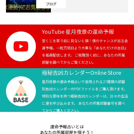
ブログ
2024.12.27
芸能界
テニス
YouTube 星月夜景の運命予報
スポーツ
宝くじを買う前に見ないと損！億のチャンスが巡る金
運予報。一粒万倍日より大事な『あなただけの吉日』
を毎週配信します。 ご視聴頂く前に、あなたの所属
競馬
部屋を調べてからご覧ください。
社会
極秘吉凶カレンダーOnline Store
星月夜景の運命予報占いで使用される27種類の部屋
テニス四大大会・五輪
別吉凶カレンダーのPDFファイルをご購入頂けます。
特別な意味を持つ極秘吉凶カレンダーは、日々の生活
テニス四大大会・五輪
に運を呼び込みます。 あなたの所属部屋番号を調べ
てからご購入ください。
鑑定及び出演依頼
運命予報占いとは
YouTube
あなたの所属部屋を探そう！