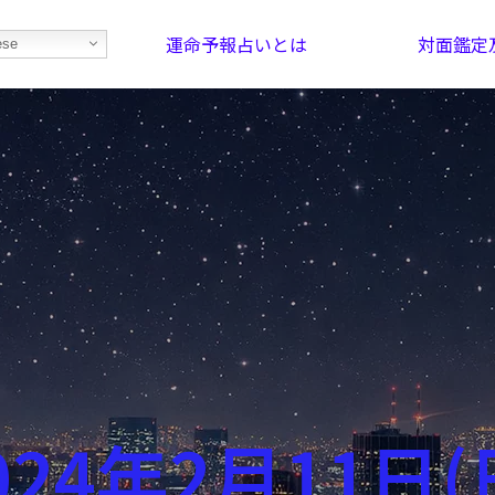
運命予報占いとは
対面鑑定
ese
部屋を探そう！
最恐の相性占い
024年2月11日(