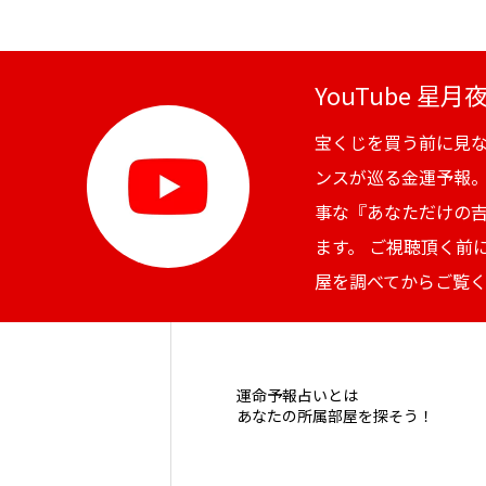
YouTube 星
宝くじを買う前に見
ンスが巡る金運予報
事な『あなただけの
ます。 ご視聴頂く前
屋を調べてからご覧
運命予報占いとは
あなたの所属部屋を探そう！