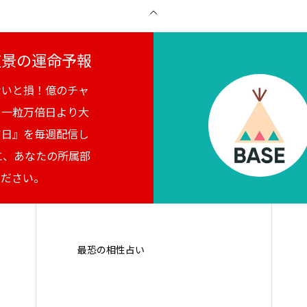
月夜景の運命予報
ないと損！億のチャ
。一粒万倍日より大
吉日』を毎週配信し
に、あなたの所属部
ください。
最恐の相性占い