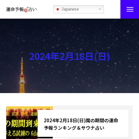
Japanese
運命予報占い
運命予報占いとは
2024年2月18日(日)
あなたの所属部屋を探そう！
最恐の相性占い
秘伝公開！吉凶カレンダー
記事カテゴリー
ブログ
2024年2月18日(日)魔の期間の運命
予報ランキング＆サウナ占い
お知らせ