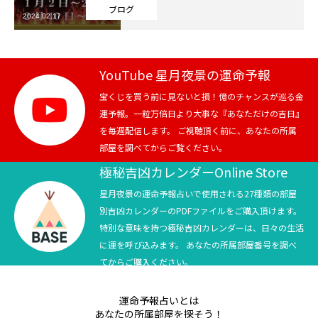
ブログ
2024.02.17
芸能界
テニス
YouTube 星月夜景の運命予報
スポーツ
宝くじを買う前に見ないと損！億のチャンスが巡る金
運予報。一粒万倍日より大事な『あなただけの吉日』
を毎週配信します。 ご視聴頂く前に、あなたの所属
競馬
部屋を調べてからご覧ください。
社会
極秘吉凶カレンダーOnline Store
星月夜景の運命予報占いで使用される27種類の部屋
テニス四大大会・五輪
別吉凶カレンダーのPDFファイルをご購入頂けます。
特別な意味を持つ極秘吉凶カレンダーは、日々の生活
テニス四大大会・五輪
に運を呼び込みます。 あなたの所属部屋番号を調べ
てからご購入ください。
鑑定及び出演依頼
運命予報占いとは
YouTube
あなたの所属部屋を探そう！