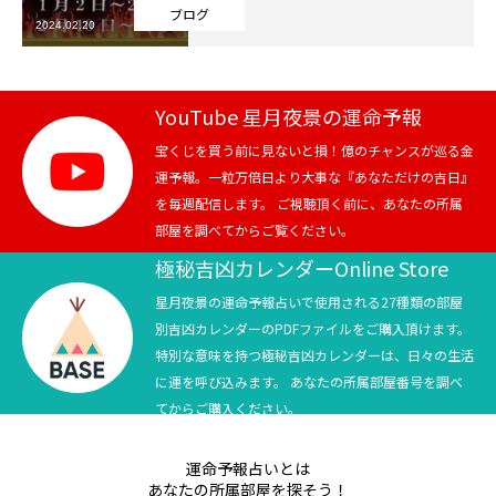
ブログ
2024.02.20
芸能界
テニス
YouTube 星月夜景の運命予報
スポーツ
宝くじを買う前に見ないと損！億のチャンスが巡る金
運予報。一粒万倍日より大事な『あなただけの吉日』
を毎週配信します。 ご視聴頂く前に、あなたの所属
競馬
部屋を調べてからご覧ください。
社会
極秘吉凶カレンダーOnline Store
星月夜景の運命予報占いで使用される27種類の部屋
テニス四大大会・五輪
別吉凶カレンダーのPDFファイルをご購入頂けます。
特別な意味を持つ極秘吉凶カレンダーは、日々の生活
テニス四大大会・五輪
に運を呼び込みます。 あなたの所属部屋番号を調べ
てからご購入ください。
鑑定及び出演依頼
運命予報占いとは
YouTube
あなたの所属部屋を探そう！