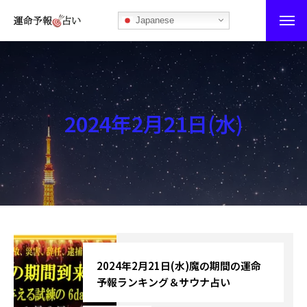
Japanese
運命予報占い
運命予報占いとは
2024年2月21日(水)
あなたの所属部屋を探そう！
最恐の相性占い
秘伝公開！吉凶カレンダー
記事カテゴリー
ブログ
2024年2月21日(水)魔の期間の運命
予報ランキング＆サウナ占い
お知らせ