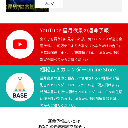
ブログ
2024.02.26
芸能界
テニス
YouTube 星月夜景の運命予報
スポーツ
宝くじを買う前に見ないと損！億のチャンスが巡る金
運予報。一粒万倍日より大事な『あなただけの吉日』
を毎週配信します。 ご視聴頂く前に、あなたの所属
競馬
部屋を調べてからご覧ください。
社会
極秘吉凶カレンダーOnline Store
星月夜景の運命予報占いで使用される27種類の部屋
テニス四大大会・五輪
別吉凶カレンダーのPDFファイルをご購入頂けます。
特別な意味を持つ極秘吉凶カレンダーは、日々の生活
テニス四大大会・五輪
に運を呼び込みます。 あなたの所属部屋番号を調べ
てからご購入ください。
鑑定及び出演依頼
運命予報占いとは
YouTube
あなたの所属部屋を探そう！