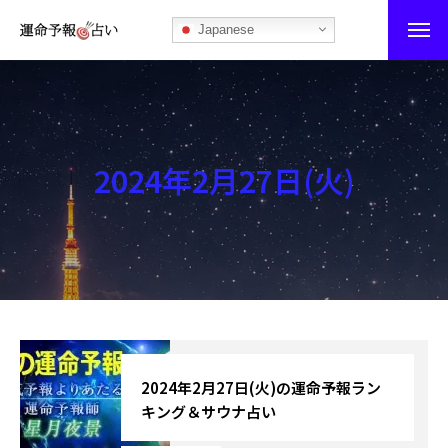
Japanese
運命予報占い
運命予報占いとは
2024年2月27日(火)
あなたの所属部屋を探そう！
最恐の相性占い
秘伝公開！吉凶カレンダー
記事カテゴリー
ブログ
2024年2月27日(火)の運命予報ラン
キング＆サウナ占い
お知らせ