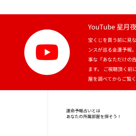
YouTube 星
宝くじを買う前に見
ンスが巡る金運予報
事な『あなただけの
ます。 ご視聴頂く前
屋を調べてからご覧
運命予報占いとは
あなたの所属部屋を探そう！