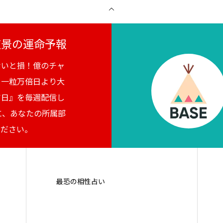
月夜景の運命予報
ないと損！億のチャ
。一粒万倍日より大
吉日』を毎週配信し
に、あなたの所属部
ください。
最恐の相性占い