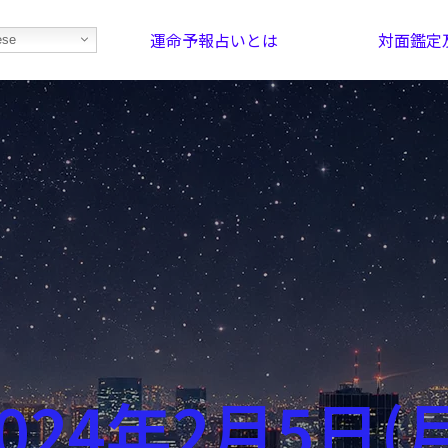
運命予報占いとは
対面鑑定
ese
部屋を探そう！
最恐の相性占い
024年2月5日(