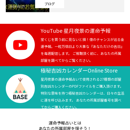
ブログ
2024.02.05
芸能界
テニス
YouTube 星月夜景の運命予報
スポーツ
宝くじを買う前に見ないと損！億のチャンスが巡る金
運予報。一粒万倍日より大事な『あなただけの吉日』
を毎週配信します。 ご視聴頂く前に、あなたの所属
競馬
部屋を調べてからご覧ください。
社会
極秘吉凶カレンダーOnline Store
星月夜景の運命予報占いで使用される27種類の部屋
テニス四大大会・五輪
別吉凶カレンダーのPDFファイルをご購入頂けます。
特別な意味を持つ極秘吉凶カレンダーは、日々の生活
テニス四大大会・五輪
に運を呼び込みます。 あなたの所属部屋番号を調べ
てからご購入ください。
鑑定及び出演依頼
運命予報占いとは
YouTube
あなたの所属部屋を探そう！