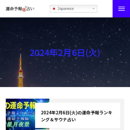
Japanese
運命予報占い
運命予報占いとは
2024年2月6日(火)
あなたの所属部屋を探そう！
最恐の相性占い
秘伝公開！吉凶カレンダー
記事カテゴリー
ブログ
2024年2月6日(火)の運命予報ランキ
ング＆サウナ占い
お知らせ