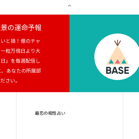
月夜景の運命予報
ないと損！億のチャ
。一粒万倍日より大
吉日』を毎週配信し
に、あなたの所属部
ください。
最恐の相性占い