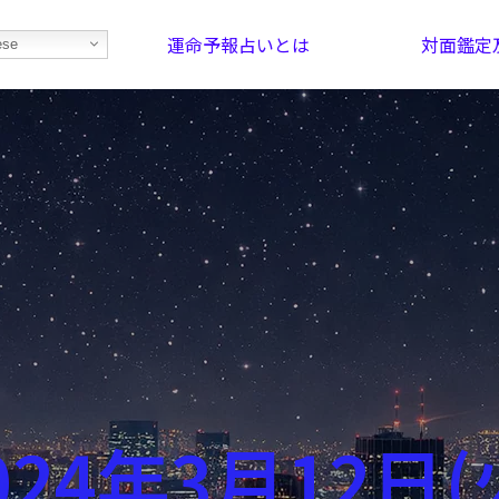
運命予報占いとは
対面鑑定
ese
部屋を探そう！
最恐の相性占い
024年3月12日(