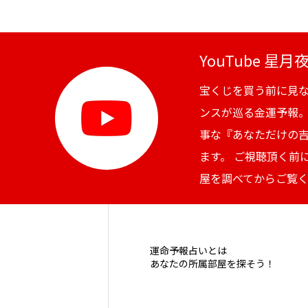
YouTube 星
宝くじを買う前に見
ンスが巡る金運予報
事な『あなただけの
ます。 ご視聴頂く前
屋を調べてからご覧
運命予報占いとは
あなたの所属部屋を探そう！