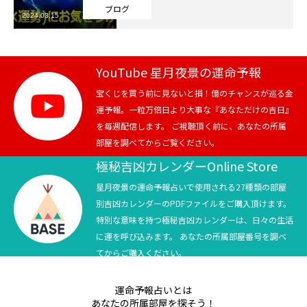
ブログ
2024.03.15
芸能界
テニス
YouTube 星月夜景の運命予報
スポーツ
宝くじを買う前に見ないと損！億のチャンスが巡る金
運予報。一粒万倍日より大事な『あなただけの吉日』
を毎週配信します。 ご視聴頂く前に、あなたの所属
競馬
部屋を調べてからご覧ください。
社会
極秘吉凶カレンダーOnline Store
星月夜景の運命予報占いで使用される27種類の部屋
テニス四大大会・五輪
別吉凶カレンダーのPDFファイルをご購入頂けます。
特別な意味を持つ極秘吉凶カレンダーは、日々の生活
テニス四大大会・五輪
に運を呼び込みます。 あなたの所属部屋番号を調べ
てからご購入ください。
鑑定及び出演依頼
運命予報占いとは
YouTube
あなたの所属部屋を探そう！