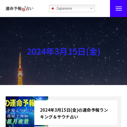
Japanese
運命予報占い
運命予報占いとは
2024年3月15日(金)
あなたの所属部屋を探そう！
最恐の相性占い
秘伝公開！吉凶カレンダー
記事カテゴリー
ブログ
2024年3月15日(金)の運命予報ラン
キング＆サウナ占い
お知らせ