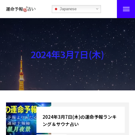
Japanese
運命予報占い
運命予報占いとは
2024年3月7日(木)
あなたの所属部屋を探そう！
最恐の相性占い
秘伝公開！吉凶カレンダー
記事カテゴリー
ブログ
2024年3月7日(木)の運命予報ランキ
ング＆サウナ占い
お知らせ