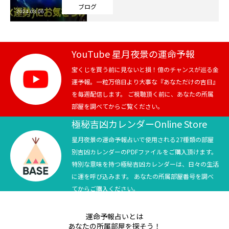
ブログ
2024.03.06
芸能界
テニス
YouTube 星月夜景の運命予報
スポーツ
宝くじを買う前に見ないと損！億のチャンスが巡る金
運予報。一粒万倍日より大事な『あなただけの吉日』
を毎週配信します。 ご視聴頂く前に、あなたの所属
競馬
部屋を調べてからご覧ください。
社会
極秘吉凶カレンダーOnline Store
星月夜景の運命予報占いで使用される27種類の部屋
テニス四大大会・五輪
別吉凶カレンダーのPDFファイルをご購入頂けます。
特別な意味を持つ極秘吉凶カレンダーは、日々の生活
テニス四大大会・五輪
に運を呼び込みます。 あなたの所属部屋番号を調べ
てからご購入ください。
鑑定及び出演依頼
運命予報占いとは
YouTube
あなたの所属部屋を探そう！