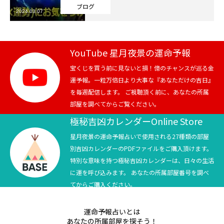
ブログ
2024.03.07
芸能界
テニス
YouTube 星月夜景の運命予報
スポーツ
宝くじを買う前に見ないと損！億のチャンスが巡る金
運予報。一粒万倍日より大事な『あなただけの吉日』
を毎週配信します。 ご視聴頂く前に、あなたの所属
競馬
部屋を調べてからご覧ください。
社会
極秘吉凶カレンダーOnline Store
星月夜景の運命予報占いで使用される27種類の部屋
テニス四大大会・五輪
別吉凶カレンダーのPDFファイルをご購入頂けます。
特別な意味を持つ極秘吉凶カレンダーは、日々の生活
テニス四大大会・五輪
に運を呼び込みます。 あなたの所属部屋番号を調べ
てからご購入ください。
鑑定及び出演依頼
運命予報占いとは
YouTube
あなたの所属部屋を探そう！