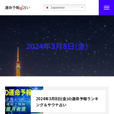
Japanese
運命予報占い
運命予報占いとは
2024年3月8日(金)
あなたの所属部屋を探そう！
最恐の相性占い
秘伝公開！吉凶カレンダー
記事カテゴリー
ブログ
2024年3月8日(金)の運命予報ランキ
ング＆サウナ占い
お知らせ