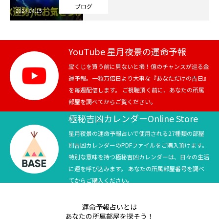
ブログ
2024.04.15
芸能界
テニス
YouTube 星月夜景の運命予報
スポーツ
宝くじを買う前に見ないと損！億のチャンスが巡る金
運予報。一粒万倍日より大事な『あなただけの吉日』
を毎週配信します。 ご視聴頂く前に、あなたの所属
競馬
部屋を調べてからご覧ください。
社会
極秘吉凶カレンダーOnline Store
星月夜景の運命予報占いで使用される27種類の部屋
テニス四大大会・五輪
別吉凶カレンダーのPDFファイルをご購入頂けます。
特別な意味を持つ極秘吉凶カレンダーは、日々の生活
テニス四大大会・五輪
に運を呼び込みます。 あなたの所属部屋番号を調べ
てからご購入ください。
鑑定及び出演依頼
運命予報占いとは
YouTube
あなたの所属部屋を探そう！