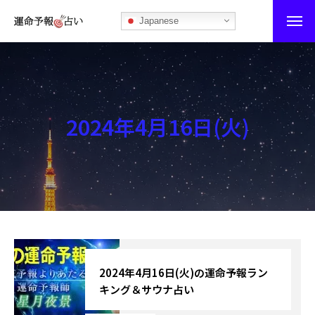
Japanese
運命予報占い
運命予報占いとは
2024年4月16日(火)
あなたの所属部屋を探そう！
最恐の相性占い
秘伝公開！吉凶カレンダー
記事カテゴリー
ブログ
2024年4月16日(火)の運命予報ラン
キング＆サウナ占い
お知らせ