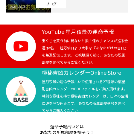
ブログ
2024.04.16
芸能界
テニス
YouTube 星月夜景の運命予報
スポーツ
宝くじを買う前に見ないと損！億のチャンスが巡る金
運予報。一粒万倍日より大事な『あなただけの吉日』
を毎週配信します。 ご視聴頂く前に、あなたの所属
競馬
部屋を調べてからご覧ください。
社会
極秘吉凶カレンダーOnline Store
星月夜景の運命予報占いで使用される27種類の部屋
テニス四大大会・五輪
別吉凶カレンダーのPDFファイルをご購入頂けます。
特別な意味を持つ極秘吉凶カレンダーは、日々の生活
テニス四大大会・五輪
に運を呼び込みます。 あなたの所属部屋番号を調べ
てからご購入ください。
鑑定及び出演依頼
運命予報占いとは
YouTube
あなたの所属部屋を探そう！