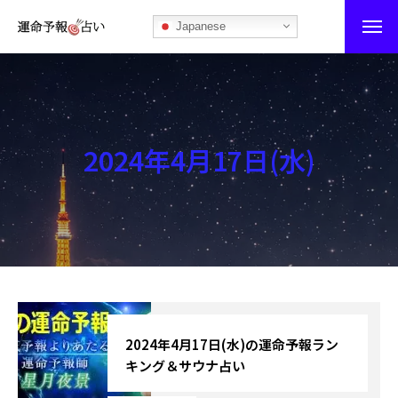
Japanese
運命予報占い
運命予報占いとは
2024年4月17日(水)
あなたの所属部屋を探そう！
最恐の相性占い
秘伝公開！吉凶カレンダー
記事カテゴリー
ブログ
2024年4月17日(水)の運命予報ラン
キング＆サウナ占い
お知らせ